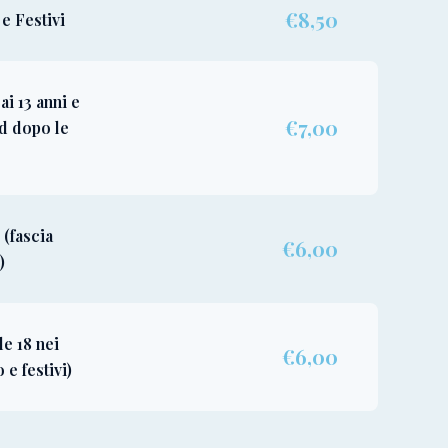
€8,50
e Festivi
ai 13 anni e
€7,00
d dopo le
(fascia
€6,00
)
e 18 nei
€6,00
 e festivi)