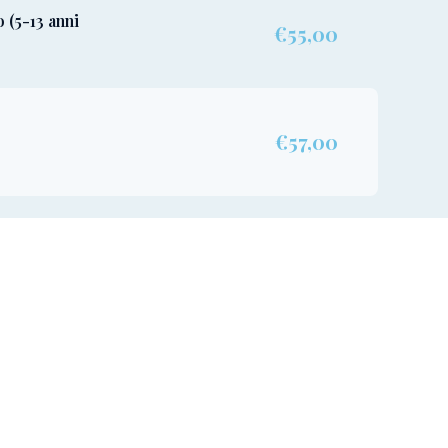
 (5-13 anni
€55,00
€57,00
€65,00
€180,00
ale
LIA (20
€124,00